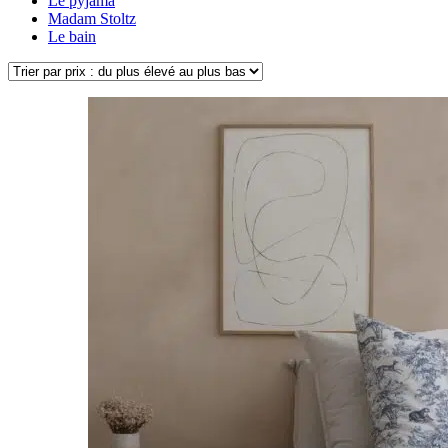
Le pyjama
Madam Stoltz
Le bain