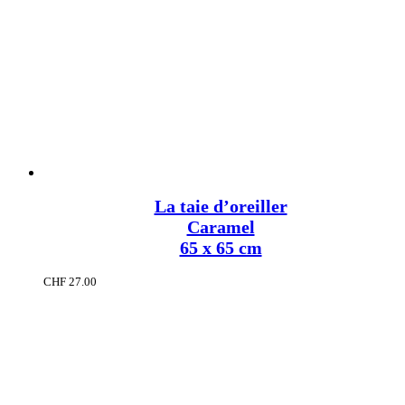
La taie d’oreiller
Caramel
65 x 65 cm
CHF
27.00