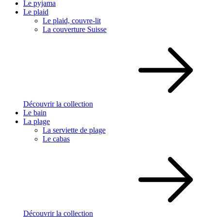
Le pyjama
Le plaid
Le plaid, couvre-lit
La couverture Suisse
Découvrir la collection
Le bain
La plage
La serviette de plage
Le cabas
Découvrir la collection