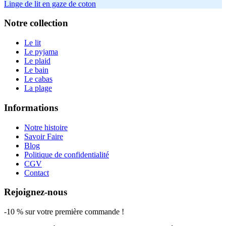
Linge de lit en gaze de coton
Notre collection
Le lit
Le pyjama
Le plaid
Le bain
Le cabas
La plage
Informations
Notre histoire
Savoir Faire
Blog
Politique de confidentialité
CGV
Contact
Rejoignez-nous
-10 % sur votre première commande !