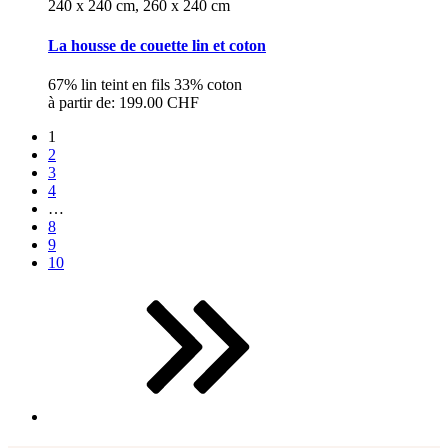
240 x 240 cm, 260 x 240 cm
La housse de couette lin et coton
67% lin teint en fils 33% coton
à partir de:
199.00 CHF
1
2
3
4
…
8
9
10