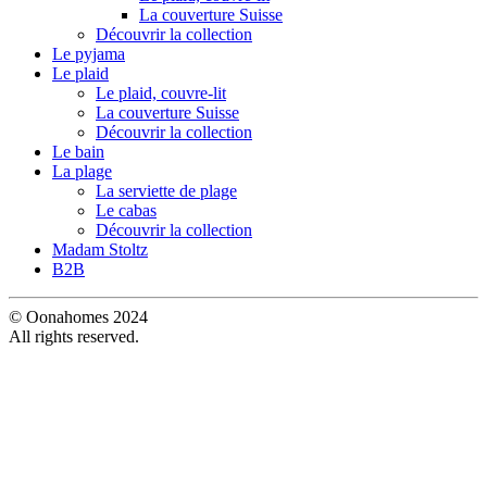
La couverture Suisse
Découvrir la collection
Le pyjama
Le plaid
Le plaid, couvre-lit
La couverture Suisse
Découvrir la collection
Le bain
La plage
La serviette de plage
Le cabas
Découvrir la collection
Madam Stoltz
B2B
© Oonahomes 2024
All rights reserved.