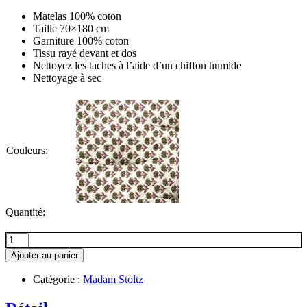
Matelas 100% coton
Taille 70×180 cm
Garniture 100% coton
Tissu rayé devant et dos
Nettoyez les taches à l’aide d’un chiffon humide
Nettoyage à sec
Couleurs:
Quantité:
quantité
de
Ajouter au panier
Matelas
en
Catégorie :
Madam Stoltz
coton
imprimé