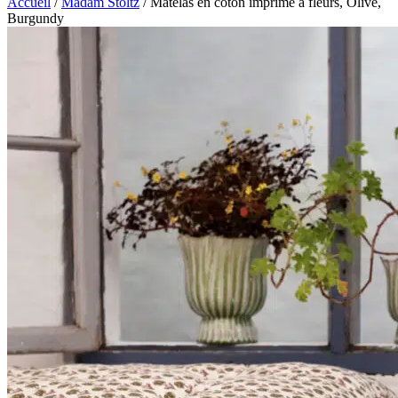
Accueil
/
Madam Stoltz
/ Matelas en coton imprimé à fleurs, Olive,
Burgundy
Zoom