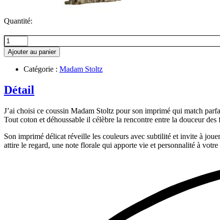
Quantité:
quantité
de
Ajouter au panier
Coussin
imprimé
Catégorie :
Madam Stoltz
fleurs,
Olive
Détail
+
Terracotta
J’ai choisi ce coussin Madam Stoltz pour son imprimé qui match parfai
Tout coton et déhoussable il célèbre la rencontre entre la douceur des f
Son imprimé délicat réveille les couleurs avec subtilité et invite à joue
attire le regard, une note florale qui apporte vie et personnalité à votre 