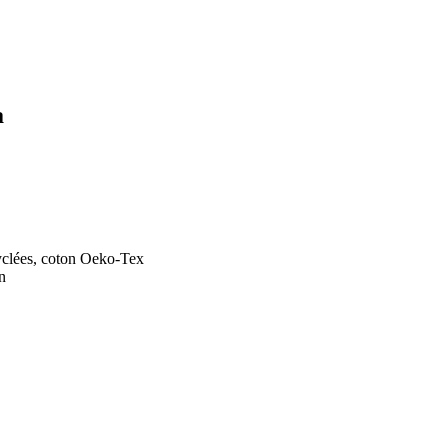
a
yclées, coton Oeko-Tex
n