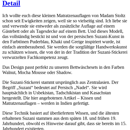
Detail
Ich wollte euch diese kleinen Matratzenauflagen von Madam Stoltz
schon seit Ewigkeiten zeigen, weil sie so vielseitig sind. Ich liebe sie
und verwende sie entweder als zusätzliche Auflage auf einem
Gästebett oder als Tagesdecke auf einem Bett. Und dieses Modell,
das vollständig bestickt ist und von der persischen Suzani-Kunst in
den Farbtönen Puderblau, Khaki und Greige inspiriert wurde, ist
einfach atemberaubend. Sie werden die sorgfältige Handwerkskunst
zu schätzen wissen, die von der in der Tradition der Suzani-Stickerei
verwurzelten Fachkompetenz zeugt.
Das Design passt perfekt zu unseren Bettwäschesets in den Farben
Walnut, Mocha Mousse oder Shadow.
Die Suzani-Stickerei stammt ursprünglich aus Zentralasien. Der
Begriff „Suzani“ bedeutet auf Persisch „Nadel“. Sie wird
hauptsächlich in Usbekistan, Tadschikistan und Kasachstan
hergestellt. Die hier angebotenen Artikel – Kissen und
Matratzenauflagen – werden in Indien gefertigt.
Diese Technik basiert auf überliefertem Wissen, und die ältesten
erhaltenen Suzani stammen aus dem späten 18. und frühen 19.
Jahrhundert, obwohl es Hinweise darauf gibt, dass sie bereits im 15.
Jahrhundert existierten.