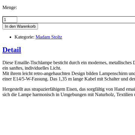
Menge:
Menge
In den Warenkorb
Kategorie:
Madam Stoltz
Detail
Diese Emaille-Tischlampe besticht durch ein modernes, metallisches De
ein sanftes, individuelles Licht.
Mit ihrem leicht retro-angehauchten Design bilden Lampenschirm und So
einer E14/5-W-Fassung. Das 1,35 m lange Kabel mit Schalter und der 
Hergestellt aus strapazierfähigem Eisen, das sorgfältig von Hand emai
sich die Lampe harmonisch in Umgebungen mit Naturholz, Textilien u