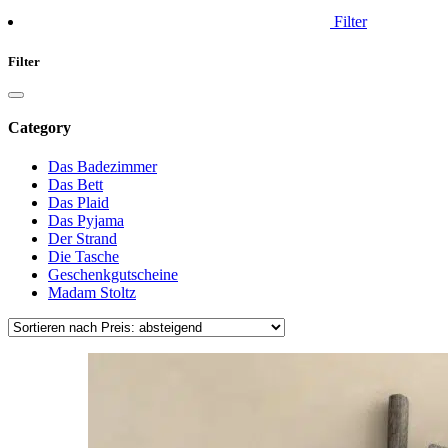
Filter
Filter
Category
Das Badezimmer
Das Bett
Das Plaid
Das Pyjama
Der Strand
Die Tasche
Geschenkgutscheine
Madam Stoltz