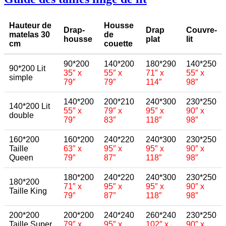
Hauteur de
Housse
Drap-
Drap
Couvre-
matelas 30
de
housse
plat
lit
cm
couette
90*200
140*200
180*290
140*250
90*200 Lit
35″ x
55″ x
71″ x
55″ x
simple
79″
79″
114″
98″
140*200
200*210
240*300
230*250
140*200 Lit
55″ x
79″ x
95″ x
90″ x
double
79″
83″
118″
98″
160*200
160*200
240*220
240*300
230*250
Taille
63″ x
95″ x
95″ x
90″ x
Queen
79″
87″
118″
98″
180*200
240*220
240*300
230*250
180*200
71″ x
95″ x
95″ x
90″ x
Taille King
79″
87″
118″
98″
200*200
200*200
240*240
260*240
230*250
Taille Super
79″ x
95″ x
102″ x
90″ x