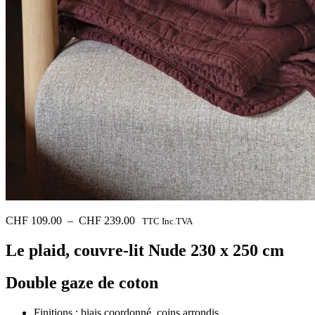
Plage
CHF
109.00
–
CHF
239.00
TTC Inc.TVA
de
prix :
Le plaid, couvre-lit
Nude 230 x 250 cm
CHF 109.00
à
Double gaze de coton
CHF 239.00
Finitions : biais coordonné, coins arrondis