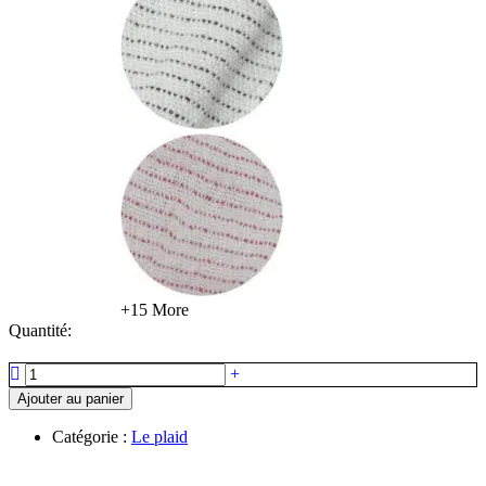
+15 More
Quantité:
quantité
de
Ajouter au panier
Le
plaid,
Catégorie :
Le plaid
couvre-
lit