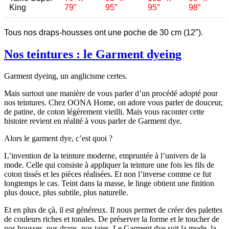
King
79″
95″
95″
98″
Tous nos draps-housses ont une poche de 30 cm (12″).
Nos teintures : le Garment dyeing
Garment dyeing, un anglicisme certes.
Mais surtout une manière de vous parler d’un procédé adopté pour
nos teintures. Chez OONA Home, on adore vous parler de douceur,
de patine, de coton légèrement vieilli. Mais vous raconter cette
histoire revient en réalité à vous parler de Garment dye.
Alors le garment dye, c’est quoi ?
L’invention de la teinture moderne, empruntée à l’univers de la
mode. Celle qui consiste à appliquer la teinture une fois les fils de
coton tissés et les pièces réalisées. Et non l’inverse comme ce fut
longtemps le cas. Teint dans la masse, le linge obtient une finition
plus douce, plus subtile, plus naturelle.
Et en plus de çà, il est généreux. Il nous permet de créer des palettes
de couleurs riches et tonales. De préserver la forme et le toucher de
nos housses, nos draps, nos taies. Le Garment dye suit la mode, la