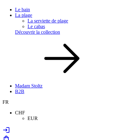
Le bain
La plage
La serviette de plage
Le cabas
Découvrir la collection
Madam Stoltz
B2B
FR
CHF
EUR